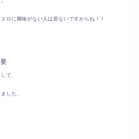
す。
、エロに興味がない人は居ないですからね！！
の要
として、
しました。