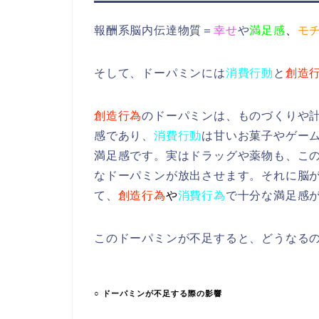
報酬系脳内伝達物質＝
幸せ
や
満足感
、
モ
そして、ドーパミンには
消費行動
と
創造
創造行為
のドーパミンは、ものづくりや
感であり、
消費行動
は甘いお菓子やゲー
満足感です。実はドラッグや薬物も、こ
なドーパミンが放出させます。それに脳
て、
創造行為
や
消費行為
で十分な満足感
このドーパミンが不足すると、どうなる
○ ドーパミンが不足する際の影響