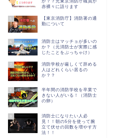
か？？元東京消防庁職員が
赤裸々に語ります
【東京消防庁】消防署の通
5
勤について
消防士はマッチョが多いの
6
か？（元消防士が実際に感
じたことをぶっちゃけ）
消防学校が厳しくて辞める
7
人はどれくらい居るの
か？？
半年間の消防学校を卒業で
8
きない人がいる！（消防士
の卵）
消防士になりたい人必
9
見！！朝の5分を使って腕
立て伏せの回数を増やす方
法！！