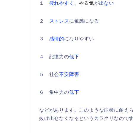
１
疲れやすく
、
やる気
が
出ない
２
ストレス
に敏感になる
３
感情的
になりやすい
４ 記憶力の
低下
５ 社会
不安障害
６ 集中力の
低下
などがあります。このような症状に耐え
抜け出せなくなるというカラクリなので