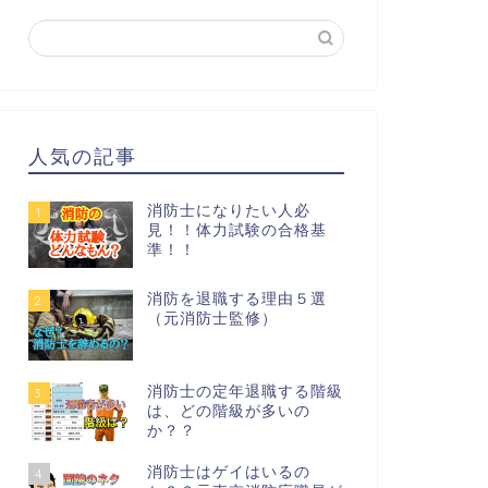
人気の記事
消防士になりたい人必
1
見！！体力試験の合格基
準！！
消防を退職する理由５選
2
（元消防士監修）
消防士の定年退職する階級
3
は、どの階級が多いの
か？？
消防士はゲイはいるの
4