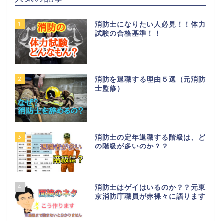
1
消防士になりたい人必見！！体力
試験の合格基準！！
2
消防を退職する理由５選（元消防
士監修）
3
消防士の定年退職する階級は、ど
の階級が多いのか？？
4
消防士はゲイはいるのか？？元東
京消防庁職員が赤裸々に語ります