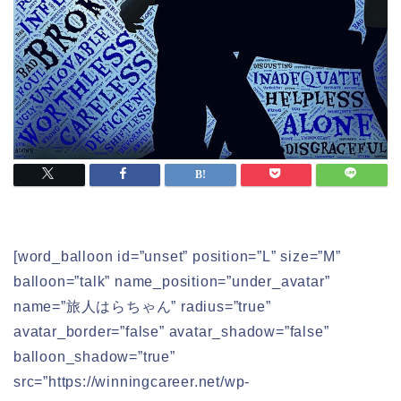
[word_balloon id=”unset” position=”L” size=”M”
balloon=”talk” name_position=”under_avatar”
name=”旅人はらちゃん” radius=”true”
avatar_border=”false” avatar_shadow=”false”
balloon_shadow=”true”
src=”https://winningcareer.net/wp-