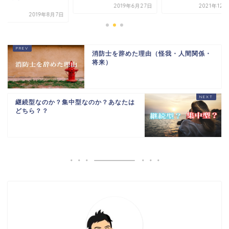
？？
2019年6月27日
2021年12
2019年8月7日
消防士を辞めた理由（怪我・人間関係・
将来）
継続型なのか？集中型なのか？あなたは
どちら？？