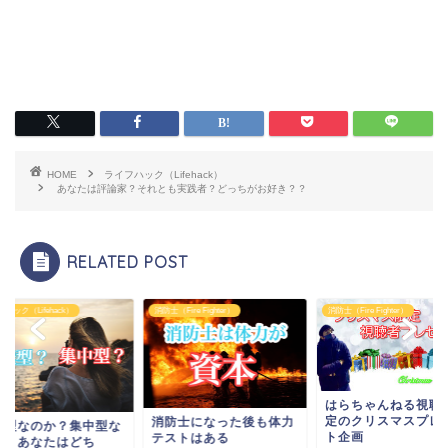
HOME
ライフハック（Lifehack）
あなたは評論家？それとも実践者？どっちがお好き？？
RELATED POST
ハック（Lifehack）
消防士（Fire Fighter）
消防士（Fire Fighter）
はらちゃんねる視聴
定のクリスマスプレ
消防士になった後も体力
続型なのか？集中型な
ト企画
テストはある
か？あなたはどち