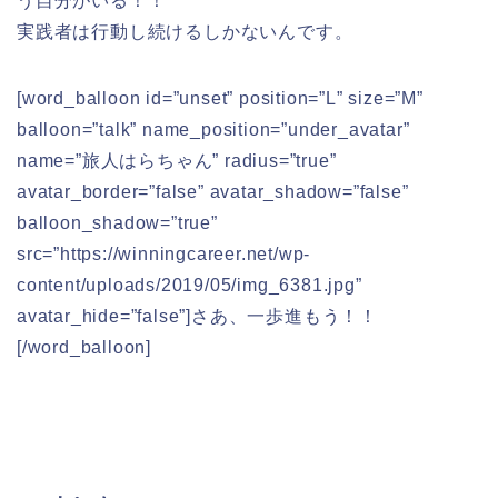
う自分がいる！！
実践者は行動し続けるしかないんです。
[word_balloon id=”unset” position=”L” size=”M”
balloon=”talk” name_position=”under_avatar”
name=”旅人はらちゃん” radius=”true”
avatar_border=”false” avatar_shadow=”false”
balloon_shadow=”true”
src=”https://winningcareer.net/wp-
content/uploads/2019/05/img_6381.jpg”
avatar_hide=”false”]さあ、一歩進もう！！
[/word_balloon]