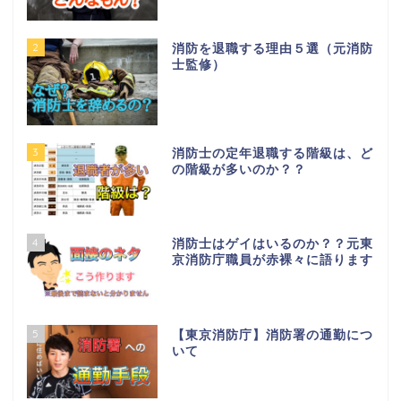
2
消防を退職する理由５選（元消防
士監修）
3
消防士の定年退職する階級は、ど
の階級が多いのか？？
4
消防士はゲイはいるのか？？元東
京消防庁職員が赤裸々に語ります
5
【東京消防庁】消防署の通勤につ
いて