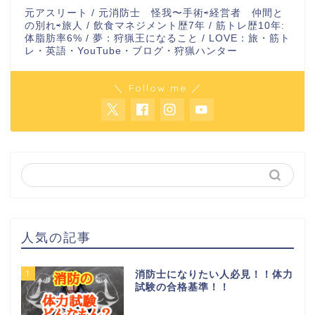
元アスリート / 元消防士 怪我〜手術⇨経営者 仲間と
の別れ⇨旅人 / 飲食マネジメント歴7年 / 筋トレ歴10年:
体脂肪率6% / 夢：狩猟王になること / LOVE：旅・筋ト
レ・英語・YouTube・ブログ・狩猟ハンター
＼ Follow me ／
人気の記事
1
消防士になりたい人必見！！体力
試験の合格基準！！