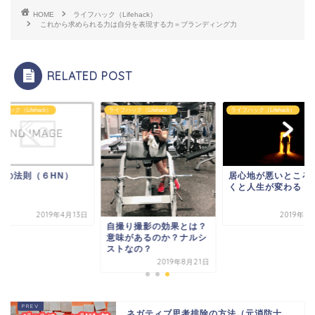
HOME
ライフハック（Lifehack）
これから求められる力は自分を表現する力＝ブランディング力
RELATED POST
ハック（Lifehack）
ライフハック（Lifehack）
ライフハック（Lifehack）
OSの法則（６HN）
居心地が悪いところ
くと人生が変わる
2019年4月13日
2019年8
自撮り撮影の効果とは？
意味があるのか？ナルシ
ストなの？
2019年8月21日
ネガティブ思考排除の方法（元消防士