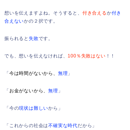
想いを伝えますよね。そうすると、
付き合える
か
付き
合えない
かの２択です。
振られると
失敗
です。
でも、想いを伝えなければ、
100
％失敗はない
！！
「
今は時間がないから、
無理
」
「
お金がないから、
無理
」
「今の
現状は難しい
から」
「これからの社会は
不確実な時代
だから」