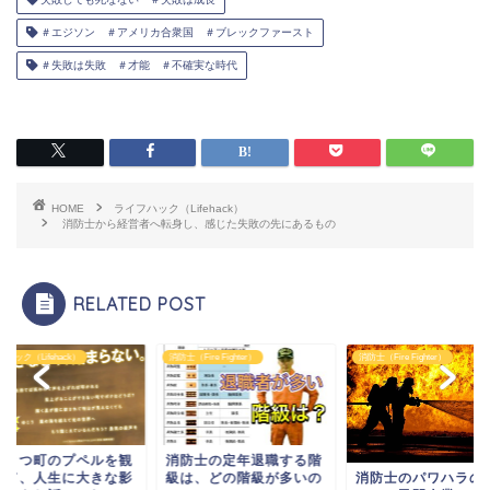
＃エジソン ＃アメリカ合衆国 ＃ブレックファースト
＃失敗は失敗 ＃才能 ＃不確実な時代
HOME
ライフハック（Lifehack）
消防士から経営者へ転身し、感じた失敗の先にあるもの
RELATED POST
ハック（Lifehack）
消防士（Fire Fighter）
消防士（Fire Fighter）
んとつ町のプペルを観
消防士の定年退職する階
して、人生に大きな影
級は、どの階級が多いの
消防士のパワハラの