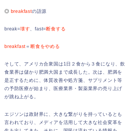
◎
breakfast
の語源
break=
壊す
、fast=
断食する
breakfast
＝
断食をやめる
そして、アメリカ合衆国は1日２食から３食になり、飲
食業界は儲かり肥満大国まで成長した。次は、肥満を
是正するために、体質改善や処方箋、サプリメント等
の予防医療が始まり、医療業界・製薬業界の売り上げ
が跳ね上がる。
エジソンは政財界に、大きな繋がりを持っているとも
言われており、メディアを活用して大きな社会変革を
生み出してきた。それに、国民は流れている情報を、