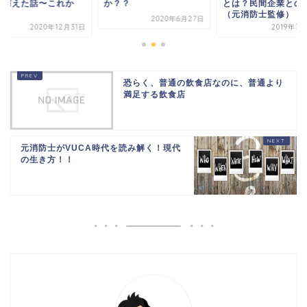
を与えた話〜これか
か？？
とは？民間企業との
.
（元消防士監修）
2020年6月27日
2020年12月31日
2019年7
恐らく、普通の飲食店なのに、普通より
満足する飲食店
元消防士がVUCA時代を読み解く！現代
の生き方！！