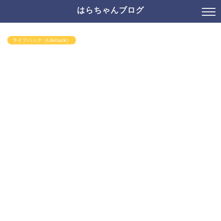
はらちゃんブログ
ライフハック（Lifehack）