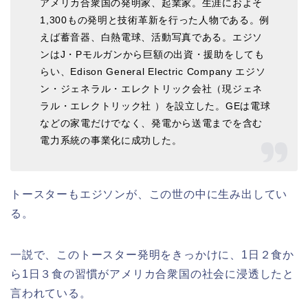
アメリカ合衆国
の発明家、起業家。生涯におよそ
1,300
もの発明と技術革新を行った人物である。例
えば蓄音器、白熱電球、活動写真である。エジソ
ンは
J
・
P
モルガンから巨額の出資・援助をしても
らい、
Edison General Electric Company
エジソ
ン・ジェネラル・エレクトリック会社（現ジェネ
ラル・エレクトリック社
）を設立した。
GE
は電球
などの家電だけでなく、発電から送電までを含む
電力系統の事業化に成功した。
トースターもエジソンが、この世の中に生み出してい
る。
一説で、このトースター発明をきっかけに、1日２食か
ら1日３食の習慣がアメリカ合衆国の社会に浸透したと
言われている。