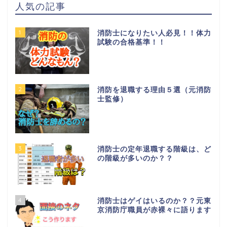
人気の記事
1
消防士になりたい人必見！！体力
試験の合格基準！！
2
消防を退職する理由５選（元消防
士監修）
3
消防士の定年退職する階級は、ど
の階級が多いのか？？
4
消防士はゲイはいるのか？？元東
京消防庁職員が赤裸々に語ります