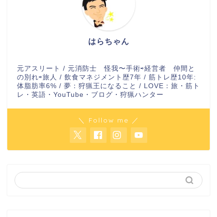
はらちゃん
元アスリート / 元消防士 怪我〜手術⇨経営者 仲間と
の別れ⇨旅人 / 飲食マネジメント歴7年 / 筋トレ歴10年:
体脂肪率6% / 夢：狩猟王になること / LOVE：旅・筋ト
レ・英語・YouTube・ブログ・狩猟ハンター
＼ Follow me ／