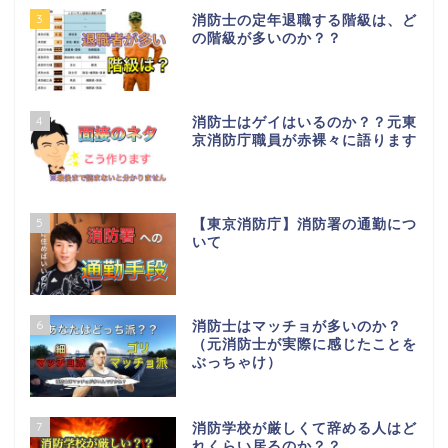
3
消防士の定年退職する階級は、ど
の階級が多いのか？？
4
消防士はゲイはいるのか？？元東
京消防庁職員が赤裸々に語ります
5
【東京消防庁】消防署の通勤につ
いて
6
消防士はマッチョが多いのか？
（元消防士が実際に感じたことを
ぶっちゃけ）
7
消防学校が厳しくて辞める人はど
れくらい居るのか？？