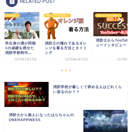
RELATED POST
（Fire Fighter）
消防士（Fire Fighter）
消防士（Fire Fighter）
消防士からYouTub
流大学出身の僕が同期
消防士の憧れであるオレ
ューインタビュー
o. 1の成績を残せた
ンジを着る方法とタイミ
（消防学校時代...
ング
2020年3月23日
2020年6月23日
2019年5
消防学校が厳しくて辞める人はどれくら
い居るのか？？
消防士から旅人になったはらちゃんの
ONEHAPPINESS