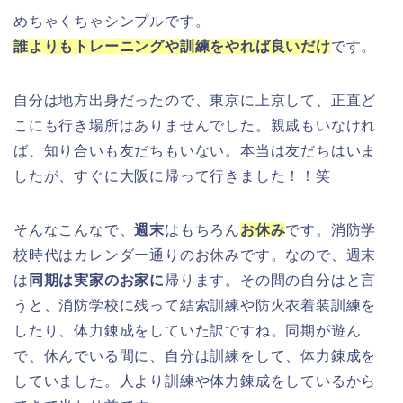
めちゃくちゃシンプルです。
誰よりもトレーニングや訓練をやれば良いだけ
です。
自分は地方出身だったので、東京に上京して、正直ど
こにも行き場所はありませんでした。親戚もいなけれ
ば、知り合いも友だちもいない。本当は友だちはいま
したが、すぐに大阪に帰って行きました！！笑
そんなこんなで、
週末
はもちろん
お休み
です。消防学
校時代はカレンダー通りのお休みです。なので、週末
は
同期は実家のお家に
帰ります。その間の自分はと言
うと、消防学校に残って結索訓練や防火衣着装訓練を
したり、体力錬成をしていた訳ですね。同期が遊ん
で、休んでいる間に、自分は訓練をして、体力錬成を
していました。人より訓練や体力錬成をしているから