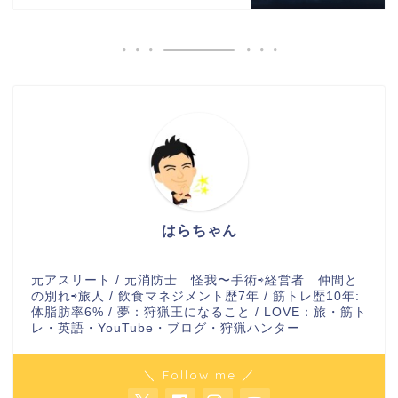
はらちゃん
元アスリート / 元消防士 怪我〜手術⇨経営者 仲間と
の別れ⇨旅人 / 飲食マネジメント歴7年 / 筋トレ歴10年:
体脂肪率6% / 夢：狩猟王になること / LOVE：旅・筋ト
レ・英語・YouTube・ブログ・狩猟ハンター
＼ Follow me ／