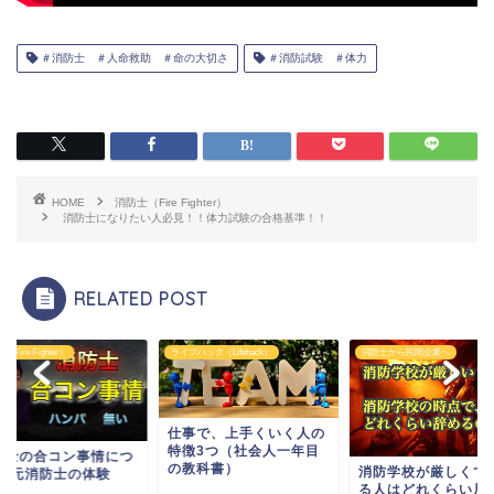
＃消防士 ＃人命救助 ＃命の大切さ
＃消防試験 ＃体力
HOME
消防士（Fire Fighter）
消防士になりたい人必見！！体力試験の合格基準！！
RELATED POST
ハック（Lifehack）
消防士から民間企業へ
消防士（Fire Fighter）
事で、上手くいく人の
徴3つ（社会人一年目
消防士の合コン事情
教科書）
消防学校が厳しくて辞め
いて(元消防士の体験
る人はどれくらい居るの
談）