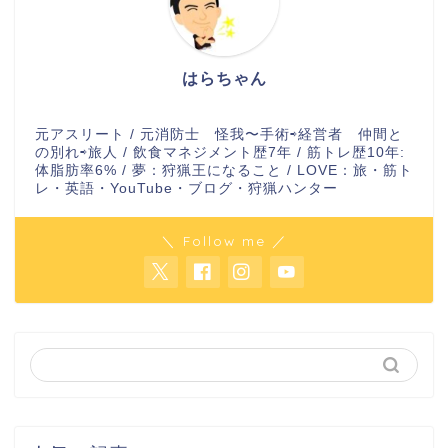
はらちゃん
元アスリート / 元消防士 怪我〜手術⇨経営者 仲間と
の別れ⇨旅人 / 飲食マネジメント歴7年 / 筋トレ歴10年:
体脂肪率6% / 夢：狩猟王になること / LOVE：旅・筋ト
レ・英語・YouTube・ブログ・狩猟ハンター
＼ Follow me ／