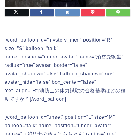
[word_balloon id=”mystery_men” position=”R”
size=”S” balloon=”talk”
name_position=”under_avatar” name=”消防受験生”
radius=”true” avatar_border=”false”
avatar_shadow=”false” balloon_shadow=”true”
avatar_hide=”false” box_center=”false”
text_align=”R”]消防士の体力試験の合格基準はどの程
度ですか？[/word_balloon]
[word_balloon id=”unset” position=”L” size=”M”
balloon=”talk” name_position=”under_avatar”
name=”元消防士の旅人はらちゃん” radius=”true”