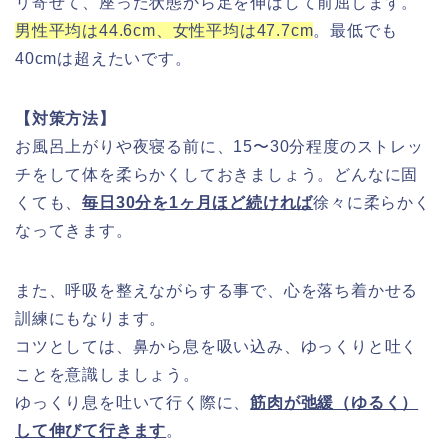
リ寄せて、座った状態から足を伸ばして前屈します。
男性平均は44.6cm、女性平均は47.7cm
。最低でも
40cmは超えたいです。
【対策方法】
お風呂上がりや夜寝る前に、15〜30分程度のストレッ
チをして体を柔らかくしておきましょう。どんなに固
くても、
毎日30分を1ヶ月ほど続ければ
徐々に柔らかく
なってきます。
また、呼吸を整えながらする事で、心を落ち着かせる
訓練にもなります。
コツとしては、鼻から息を吸い込み、ゆっくりと吐く
ことを意識しましょう。
ゆっくり息を吐いて行く際に、
筋肉が弛緩（ゆるく）
して伸びて行きます
。