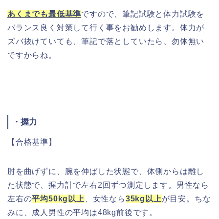
あくまでも最低基準
ですので、筆記試験と体力試験を
バランス良く対策して行く事をお勧めします。体力が
ズバ抜けていても、筆記で落としていたら、勿体無い
ですからね。
・握力
【合格基準】
肘を曲げずに、腕を伸ばした状態で、体側からは離し
た状態で、握力計で左右2回ずつ測定します。
男性なら
左右の
平均50kg以上
、女性なら
35kg以上
が目安
。ちな
みに、成人男性の平均は48kg前後です。