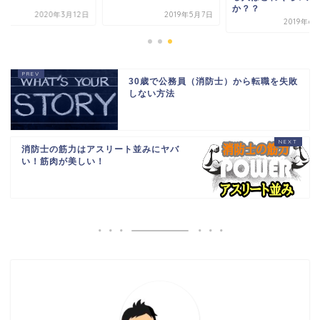
か？？
2019年5月7日
2020年3
2019年6月21日
30歳で公務員（消防士）から転職を失敗
しない方法
消防士の筋力はアスリート並みにヤバ
い！筋肉が美しい！