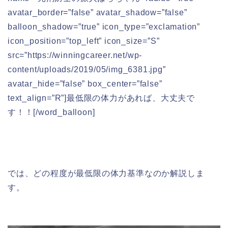
avatar_border=”false” avatar_shadow=”false”
balloon_shadow=”true” icon_type=”exclamation”
icon_position=”top_left” icon_size=”S”
src=”https://winningcareer.net/wp-
content/uploads/2019/05/img_6381.jpg”
avatar_hide=”false” box_center=”false”
text_align=”R”]最低限の体力があれば、大丈夫で
す！！[/word_balloon]
では、どの程度が最低限の体力基準なのか解説しま
す。