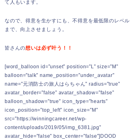
て人もいます。
なので、得意を生かすにも、不得意を最低限のレベル
まで、向上させましょう。
皆さんの
想いは必ず叶う！！
[word_balloon id=”unset” position=”L” size=”M”
balloon=”talk” name_position=”under_avatar”
name=”元消防士の旅人はらちゃん” radius=”true”
avatar_border=”false” avatar_shadow=”false”
balloon_shadow=”true” icon_type=”hearts”
icon_position=”top_left” icon_size=”M”
src=”https://winningcareer.net/wp-
content/uploads/2019/05/img_6381.jpg”
avatar_hide=”false” box_center=”false”]DOOD