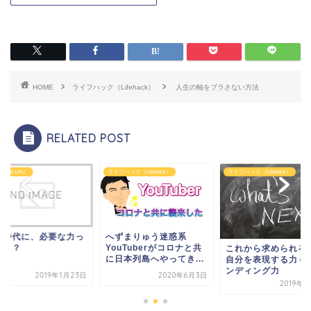
HOME
ライフハック（Lifehack）
人生の軸をブラさない方法
RELATED POST
avel Life）
ライフハック（Lifehack）
ライフハック（Lifehack）
の時代に、必要な力っ
へずまりゅう迷惑系
何？？
YouTuberがコロナと共
これから求められる
に日本列島へやってき...
自分を表現する力＝
ンディング力
2019年1月23日
2020年6月3日
2019年