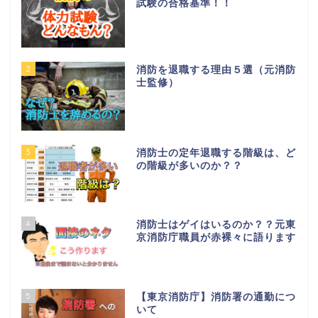
試験の合格基準！！
2
消防を退職する理由５選（元消防
士監修）
3
消防士の定年退職する階級は、ど
の階級が多いのか？？
4
消防士はゲイはいるのか？？元東
京消防庁職員が赤裸々に語ります
5
【東京消防庁】消防署の通勤につ
いて