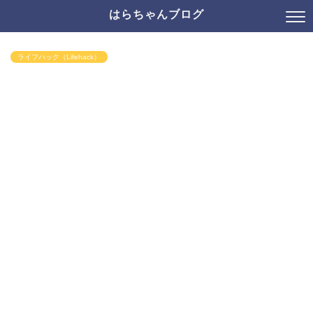
はらちゃんブログ
ライフハック（Lifehack）