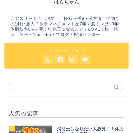
はらちゃん
元アスリート / 元消防士 怪我〜手術⇨経営者 仲間と
の別れ⇨旅人 / 飲食マネジメント歴7年 / 筋トレ歴10年:
体脂肪率6% / 夢：狩猟王になること / LOVE：旅・筋ト
レ・英語・YouTube・ブログ・狩猟ハンター
＼ Follow me ／
人気の記事
1
消防士になりたい人必見！！体力