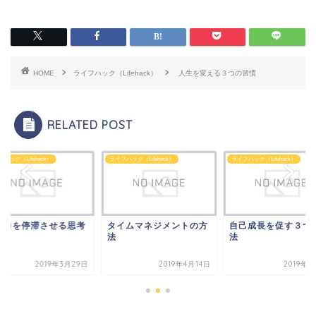
HOME
ライフハック（Lifehack）
人生を変える３つの習慣
RELATED POST
ハック（Lifehack）
ライフハック（Lifehack）
ライフハック（Lifehack）
動力を停滞させる思考
タイムマネジメントの方
自己成長を促す３つ
法
法
2019年3月29日
2019年4月14日
2019年4