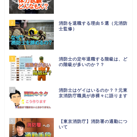
2
消防を退職する理由５選（元消防
士監修）
3
消防士の定年退職する階級は、ど
の階級が多いのか？？
4
消防士はゲイはいるのか？？元東
京消防庁職員が赤裸々に語ります
5
【東京消防庁】消防署の通勤につ
いて