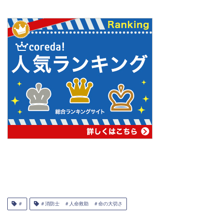
＃
＃消防士 ＃人命救助 ＃命の大切さ