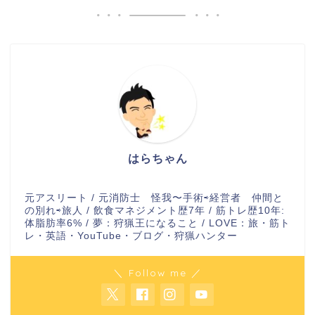
はらちゃん
元アスリート / 元消防士 怪我〜手術⇨経営者 仲間と
の別れ⇨旅人 / 飲食マネジメント歴7年 / 筋トレ歴10年:
体脂肪率6% / 夢：狩猟王になること / LOVE：旅・筋ト
レ・英語・YouTube・ブログ・狩猟ハンター
＼ Follow me ／