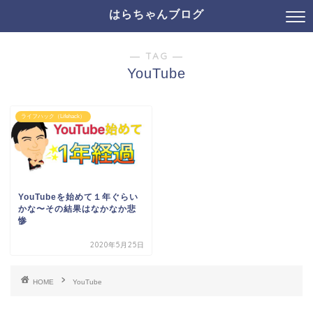
はらちゃんブログ
― TAG ―
YouTube
ライフハック（Lifehack）
YouTubeを始めて１年ぐらい
かな〜その結果はなかなか悲
惨
2020年5月25日
HOME
YouTube