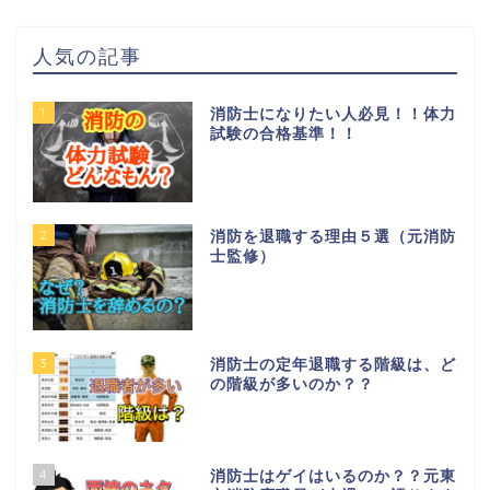
人気の記事
1
消防士になりたい人必見！！体力
試験の合格基準！！
2
消防を退職する理由５選（元消防
士監修）
3
消防士の定年退職する階級は、ど
の階級が多いのか？？
4
消防士はゲイはいるのか？？元東