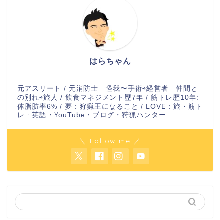
はらちゃん
元アスリート / 元消防士 怪我〜手術⇨経営者 仲間と
の別れ⇨旅人 / 飲食マネジメント歴7年 / 筋トレ歴10年:
体脂肪率6% / 夢：狩猟王になること / LOVE：旅・筋ト
レ・英語・YouTube・ブログ・狩猟ハンター
＼ Follow me ／