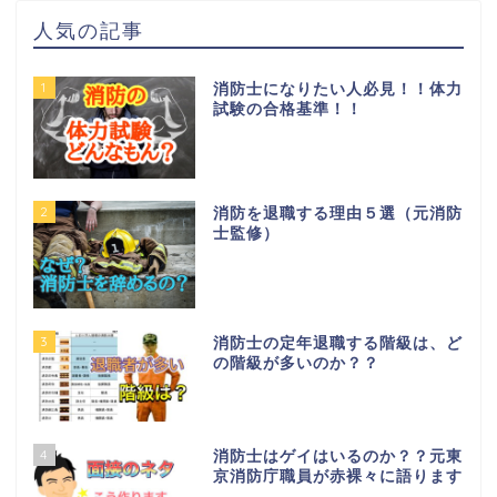
人気の記事
1
消防士になりたい人必見！！体力
試験の合格基準！！
2
消防を退職する理由５選（元消防
士監修）
3
消防士の定年退職する階級は、ど
の階級が多いのか？？
4
消防士はゲイはいるのか？？元東
京消防庁職員が赤裸々に語ります