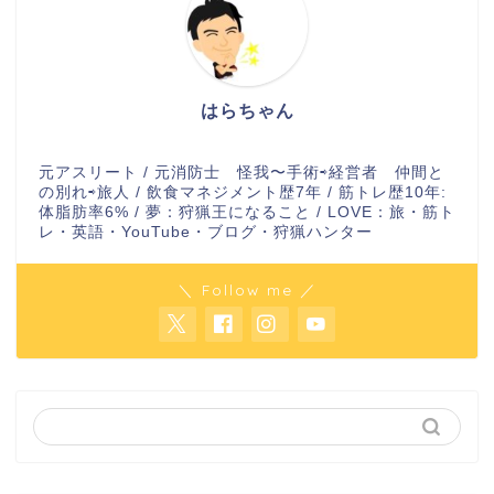
はらちゃん
元アスリート / 元消防士 怪我〜手術⇨経営者 仲間と
の別れ⇨旅人 / 飲食マネジメント歴7年 / 筋トレ歴10年:
体脂肪率6% / 夢：狩猟王になること / LOVE：旅・筋ト
レ・英語・YouTube・ブログ・狩猟ハンター
＼ Follow me ／