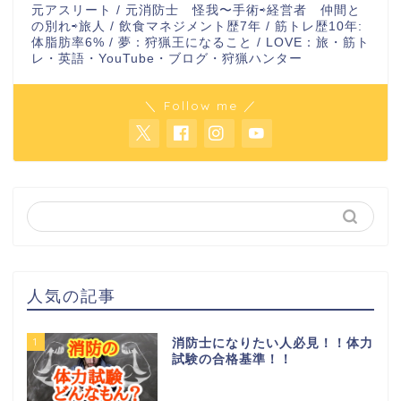
元アスリート / 元消防士 怪我〜手術⇨経営者 仲間と
の別れ⇨旅人 / 飲食マネジメント歴7年 / 筋トレ歴10年:
体脂肪率6% / 夢：狩猟王になること / LOVE：旅・筋ト
レ・英語・YouTube・ブログ・狩猟ハンター
＼ Follow me ／
人気の記事
1
消防士になりたい人必見！！体力
試験の合格基準！！