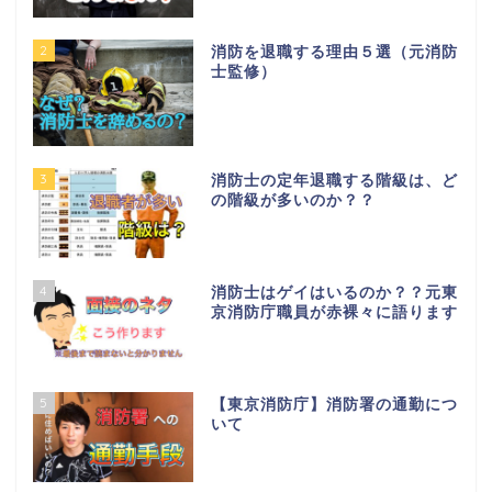
2
消防を退職する理由５選（元消防
士監修）
3
消防士の定年退職する階級は、ど
の階級が多いのか？？
4
消防士はゲイはいるのか？？元東
京消防庁職員が赤裸々に語ります
5
【東京消防庁】消防署の通勤につ
いて