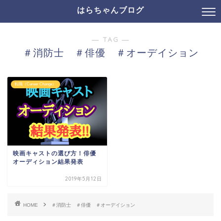
はらちゃんブログ
― TAG ―
＃消防士 ＃俳優 ＃オーデイション
転職（Career Change）
映画キャストの選び方！俳優
オーディション結果発表
2019年5月12日
HOME
＃消防士 ＃俳優 ＃オーデイション