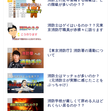
消防士の定年退職する階級は、ど
の階級が多いのか？？
4
消防士はゲイはいるのか？？元東
京消防庁職員が赤裸々に語ります
5
【東京消防庁】消防署の通勤につ
いて
6
消防士はマッチョが多いのか？
（元消防士が実際に感じたことを
ぶっちゃけ）
7
消防学校が厳しくて辞める人はど
れくらい居るのか？？