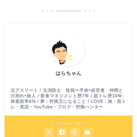
はらちゃん
元アスリート / 元消防士 怪我〜手術⇨経営者 仲間と
の別れ⇨旅人 / 飲食マネジメント歴7年 / 筋トレ歴10年:
体脂肪率6% / 夢：狩猟王になること / LOVE：旅・筋ト
レ・英語・YouTube・ブログ・狩猟ハンター
＼ Follow me ／