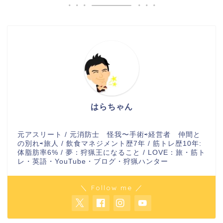
はらちゃん
元アスリート / 元消防士 怪我〜手術⇨経営者 仲間と
の別れ⇨旅人 / 飲食マネジメント歴7年 / 筋トレ歴10年:
体脂肪率6% / 夢：狩猟王になること / LOVE：旅・筋ト
レ・英語・YouTube・ブログ・狩猟ハンター
＼ Follow me ／