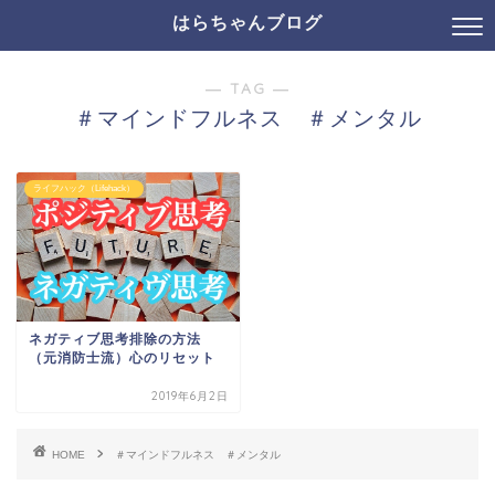
はらちゃんブログ
― TAG ―
＃マインドフルネス ＃メンタル
ライフハック（Lifehack）
ネガティブ思考排除の方法
（元消防士流）心のリセット
2019年6月2日
HOME
＃マインドフルネス ＃メンタル