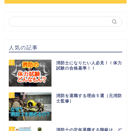
人気の記事
1
消防士になりたい人必見！！体力
試験の合格基準！！
2
消防を退職する理由５選（元消防
士監修）
3
消防士の定年退職する階級は、ど