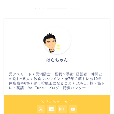
はらちゃん
元アスリート / 元消防士 怪我〜手術⇨経営者 仲間と
の別れ⇨旅人 / 飲食マネジメント歴7年 / 筋トレ歴10年:
体脂肪率6% / 夢：狩猟王になること / LOVE：旅・筋ト
レ・英語・YouTube・ブログ・狩猟ハンター
＼ Follow me ／