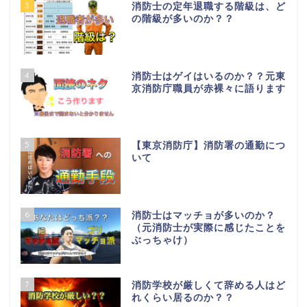
3
消防士の定年退職する階級は、ど
の階級が多いのか？？
4
消防士はゲイはいるのか？？元東
京消防庁職員が赤裸々に語ります
5
【東京消防庁】消防署の通勤につ
いて
6
消防士はマッチョが多いのか？
（元消防士が実際に感じたことを
ぶっちゃけ）
7
消防学校が厳しくて辞める人はど
れくらい居るのか？？