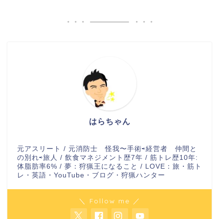
はらちゃん
元アスリート / 元消防士 怪我〜手術⇨経営者 仲間と
の別れ⇨旅人 / 飲食マネジメント歴7年 / 筋トレ歴10年:
体脂肪率6% / 夢：狩猟王になること / LOVE：旅・筋ト
レ・英語・YouTube・ブログ・狩猟ハンター
＼ Follow me ／