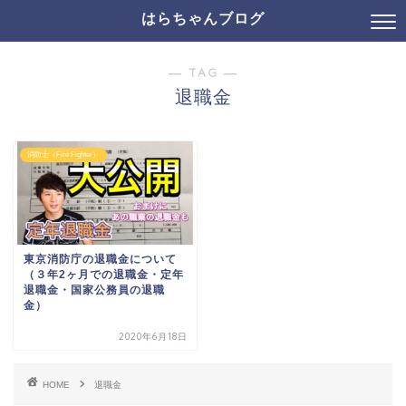
はらちゃんブログ
― TAG ―
退職金
消防士（Fire Fighter）
東京消防庁の退職金について
（３年2ヶ月での退職金・定年
退職金・国家公務員の退職
金）
2020年6月18日
HOME
退職金