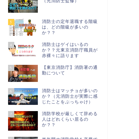
（元消防士監修）
消防士の定年退職する階級
3
は、どの階級が多いの
か？？
消防士はゲイはいるの
4
か？？元東京消防庁職員が
赤裸々に語ります
【東京消防庁】消防署の通
5
勤について
消防士はマッチョが多いの
6
か？（元消防士が実際に感
じたことをぶっちゃけ）
消防学校が厳しくて辞める
7
人はどれくらい居るの
か？？