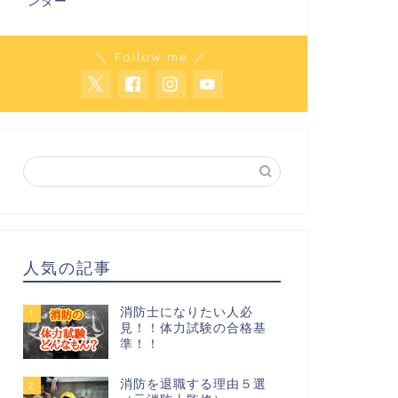
ンター
＼ Follow me ／
人気の記事
消防士になりたい人必
1
見！！体力試験の合格基
準！！
消防を退職する理由５選
2