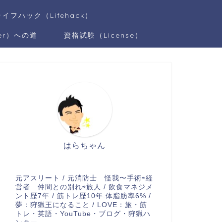
ライフハック（Lifehack）
er）への道
資格試験（License）
はらちゃん
元アスリート / 元消防士 怪我〜手術⇨経
営者 仲間との別れ⇨旅人 / 飲食マネジメ
ント歴7年 / 筋トレ歴10年:体脂肪率6% /
夢：狩猟王になること / LOVE：旅・筋
トレ・英語・YouTube・ブログ・狩猟ハ