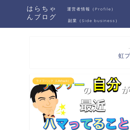
はらちゃ
運営者情報（Profile）
んブログ
副業（Side business）
虹
ライフハック（Lifehack）