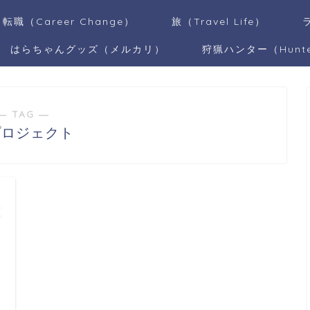
転職（Career Change）
旅（Travel Life）
はらちゃんグッズ（メルカリ）
狩猟ハンター（Hunt
― TAG ―
プロジェクト